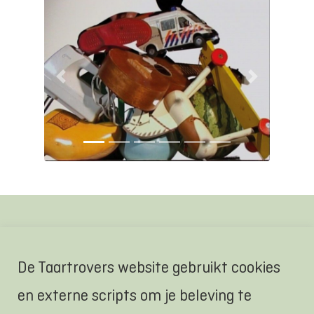
Vorige
Volgende
Over het
De Taartrovers website gebruikt cookies
filmprogramma “Ik
en externe scripts om je beleving te