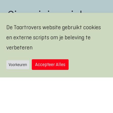
Cineminimaxi door
het land
De Taartrovers website gebruikt cookies
en externe scripts om je beleving te
Cineminimaxi reist het hele land
verbeteren
door, langs de Taartrovers Cinemini-
Accepteer Alles
Voorkeuren
theaters. Nieuwsgierig wanneer we
bij jou in de buurt zijn?
Check onze agenda!