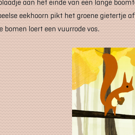
 blaadje aan het einde van een lange boomta
eelse eekhoorn pikt het groene gietertje af.
e bomen loert een vuurrode vos.