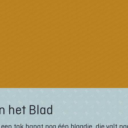
n het Blad
 een tak hangt nog één blaadje, die valt na