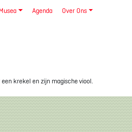
 Musea
Agenda
Over Ons
een krekel en zijn magische viool.