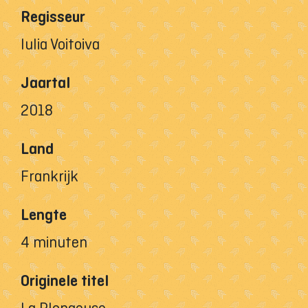
Regisseur
Iulia Voitoiva
Jaartal
2018
Land
Frankrijk
Lengte
4 minuten
Originele titel
La Plongeuse