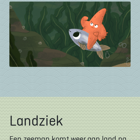
Landziek
Een zeeman komt weer aan land na