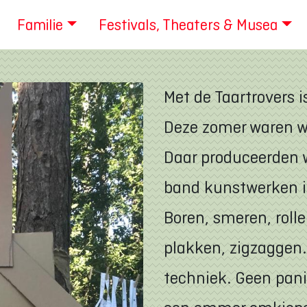
Familie
Festivals, Theaters & Musea
Met de Taartrovers 
Deze zomer waren wi
Daar produceerden 
band kunstwerken in
Boren, smeren, rolle
plakken, zigzaggen…
techniek. Geen pani